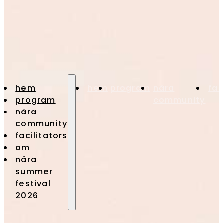
hem
hem
program
nära
fac
program
community
nära
community
facilitators
om
nära
summer
festival
2026