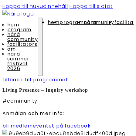
Hoppa till huvudinnehåll
Hoppa till sidfot
hem
program
nära community
facilita
hem
program
nära
community
facilitators
om
nära
summer
festival
2026
tillbaka till programmet
Living Presence – Inquiry workshop
#community
Anmälan och mer info:
bli medlem
eventet på facebook