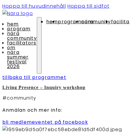
Hoppa till huvudinnehåll
Hoppa till sidfot
hem
program
nära community
facilita
hem
program
nära
community
facilitators
om
nära
summer
festival
2026
tillbaka till programmet
Living Presence – Inquiry workshop
#community
Anmälan och mer info:
bli medlem
eventet på facebook